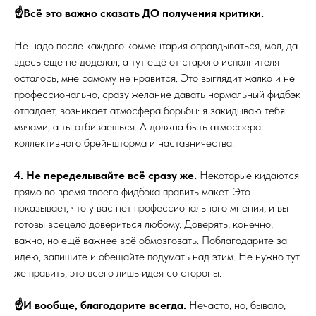
☝️Всё это важно сказать ДО получения критики.
Не надо после каждого комментария оправдываться, мол, да
здесь ещё не доделал, а тут ещё от старого исполнителя
осталось, мне самому не нравится. Это выглядит жалко и не
профессионально, сразу желание давать нормальный фидбэк
отпадает, возникает атмосфера борьбы: я закидываю тебя
мячами, а ты отбиваешься. А должна быть атмосфера
коллективного брейншторма и наставничества.
4. Не переделывайте всё сразу же.
Некоторые кидаются
прямо во время твоего фидбэка править макет. Это
показывает, что у вас нет профессионального мнения, и вы
готовы всецело довериться любому. Доверять, конечно,
важно, но ещё важнее всё обмозговать. Поблагодарите за
идею, запишите и обещайте подумать над этим. Не нужно тут
же править, это всего лишь идея со стороны.
☝️И вообще, благодарите всегда.
Нечасто, но, бывало,